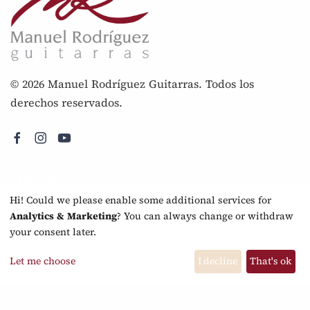
© 2026 Manuel Rodríguez Guitarras. Todos los
derechos reservados.
Más información
Hi! Could we please enable some additional services for
Nota legal
Analytics & Marketing
? You can always change or withdraw
your consent later.
Política de privacidad
Preguntas Frecuentes
Let me choose
I decline
That's ok
Preferencias