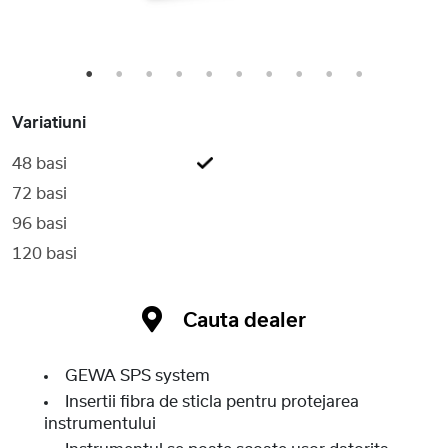
1
2
3
4
5
6
7
8
9
10
Variatiuni
48 basi
72 basi
96 basi
120 basi
Cauta dealer
GEWA SPS system
Insertii fibra de sticla pentru protejarea
instrumentului