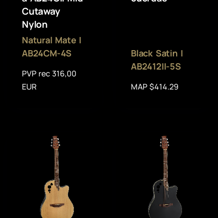
Cutaway
Nylon
Natural Mate |
AB24CM-4S
Black Satin |
AB2412II-5S
PVP rec 316,00
EUR
MAP $414.29