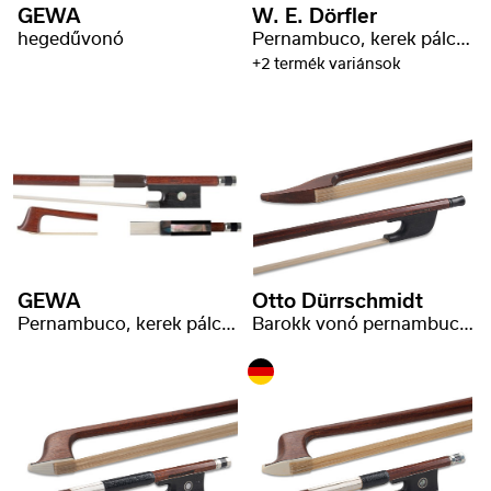
GEWA
W. E. Dörfler
hegedűvonó
Pernambuco, kerek pálca, nikkelezüst
+2 termék variánsok
GEWA
Otto Dürrschmidt
Pernambuco, kerek pálca, C. Malot bélyeg
Barokk vonó pernambuco, szögletes pálca, hattyúfej