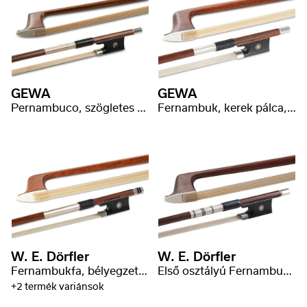
GEWA
GEWA
Pernambuco, szögletes pálca, ezüst
Fernambuk, kerek pálca, P. Baron bélyeg
W. E. Dörfler
W. E. Dörfler
Fernambukfa, bélyegzett ezüst
Első osztályú Fernambukfa, kerek pálca
+2 termék variánsok