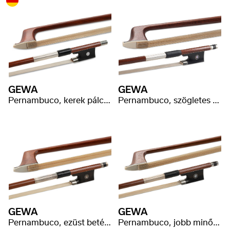
GEWA
GEWA
Pernambuco, kerek pálca, válogatott minőség
Pernambuco, szögletes pálca, jó minőségű
GEWA
GEWA
Pernambuco, ezüst betét, három részes ezüst lábacska
Pernambuco, jobb minőség