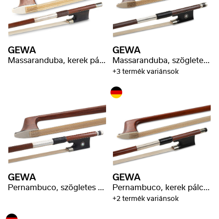
GEWA
GEWA
Massaranduba, kerek pálca, Malot bélyeg
Massaranduba, szögletes pálca, válogatott minőség
+3 termék variánsok
GEWA
GEWA
Pernambuco, szögletes pálca, jó minőségű
Pernambuco, kerek pálca, jobb minőség
+2 termék variánsok