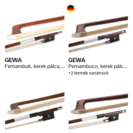
GEWA
GEWA
Fernambuk, kerek pálca, P. Baron bélyeg
Pernambuco, kerek pálca, nikkelezüst tekercselés
+2 termék variánsok