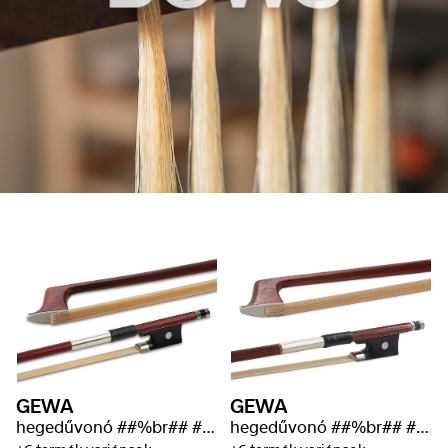
GEWA
GEWA
hegedűvonó ##%br## ##%br##Student
hegedűvonó ##%br## ##%br##Student