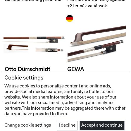
+2 termék variánsok
Otto Dürrschmidt
GEWA
Pernambuco, válogatott pálca, GEWA exkluzív
Fernambukfa, bélyegzett ezüst
Cookie settings
+2 termék variánsok
+2 termék variánsok
We use cookies to personalize content and online ads,
provide social media features, and analyze traffic to our
website. We also share information about your use of our
website with our social media, advertising and analytics
1 / 8
partners.This information may be aggregated there with other
data you have provided to them.
Change cookie settings
I decline
Accept and continue