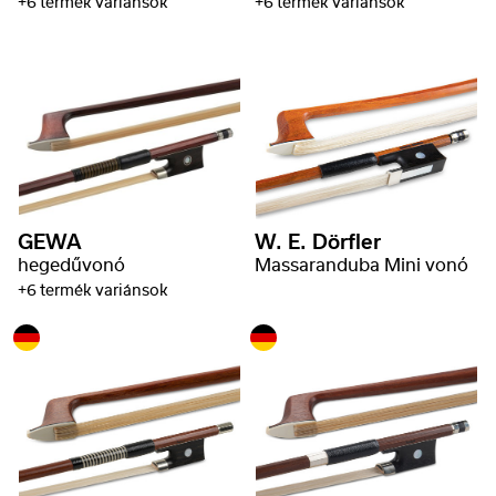
+6 termék variánsok
+6 termék variánsok
GEWA
W. E. Dörfler
hegedűvonó
Massaranduba Mini vonó
+6 termék variánsok