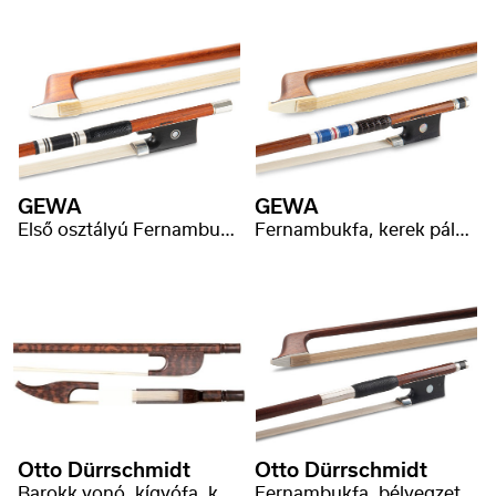
GEWA
GEWA
Első osztályú Fernambukfa, kerek pálca
Fernambukfa, kerek pálca, C. Malot* bélyegző
Otto Dürrschmidt
Otto Dürrschmidt
Barokk vonó. kígyófa, kerek pálca, hattyúfej
Fernambukfa, bélyegzett ezüst