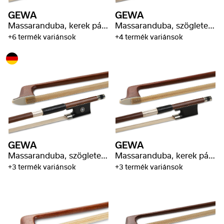
GEWA
GEWA
Massaranduba, kerek pálca, bálnacsonttal burkolva
Massaranduba, szögletes pálca, jobb minőség
+6 termék variánsok
+4 termék variánsok
GEWA
GEWA
Massaranduba, szögletes pálca, válogatott minőség
Massaranduba, kerek pálca, Baron bélyeg
+3 termék variánsok
+3 termék variánsok